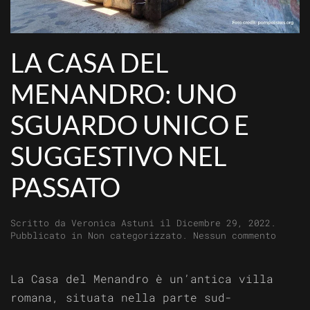
LA CASA DEL
MENANDRO: UNO
SGUARDO UNICO E
SUGGESTIVO NEL
PASSATO
Scritto da
Veronica Astuni
il
Dicembre 29, 2022
.
su
Pubblicato in
Non categorizzato
.
Nessun commento
La
Casa
del
La Casa del Menandro è un’antica villa
Menand
romana, situata nella parte sud-
uno
sguard