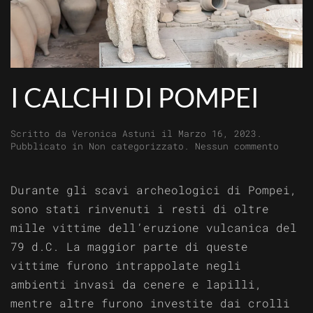
I CALCHI DI POMPEI
Scritto da
Veronica Astuni
il
Marzo 16, 2023
.
su
Pubblicato in
Non categorizzato
.
Nessun commento
I
calchi
di
Durante gli scavi archeologici di Pompei,
Pompei
sono stati rinvenuti i resti di oltre
mille vittime dell’eruzione vulcanica del
79 d.C. La maggior parte di queste
vittime furono intrappolate negli
ambienti invasi da cenere e lapilli,
mentre altre furono investite dai crolli