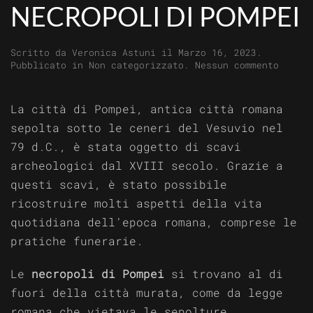
NECROPOLI DI POMPEI
Scritto da
Veronica Astuni
il
Marzo 16, 2023
.
su
Pubblicato in
Non categorizzato
.
Nessun commento
Un
viaggi
attrav
La città di Pompei, antica città romana
le
sepolta sotto le ceneri del Vesuvio nel
Necrop
di
79 d.C., è stata oggetto di scavi
Pompei
archeologici dal XVIII secolo. Grazie a
questi scavi, è stato possibile
ricostruire molti aspetti della vita
quotidiana dell’epoca romana, comprese le
pratiche funerarie.
Le
necropoli di Pompei
si trovano al di
fuori della città murata, come da legge
romana che vietava le sepolture