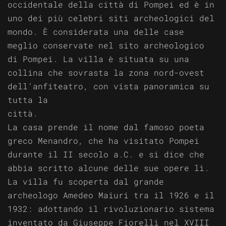
occidentale della città di Pompei ed è in
unico
uno dei più celebri siti archeologici del
e
sugges
mondo. È considerata una delle case
nel
meglio conservate nel sito archeologico
passat
di Pompei. La villa è situata su una
collina che sovrasta la zona nord-ovest
dell’anfiteatro, con vista panoramica su
tutta la
ci
La casa prende il nome dal famoso poeta
greco Menandro, che ha visitato Pompei
durante il II secolo a.C. e si dice che
abbia scritto alcune delle sue opere lì.
La villa fu scoperta dal grande
archeologo Amedeo Maiuri tra il 1926 e il
1932: adottando il rivoluzionario sistema
inventato da Giuseppe Fiorelli nel XVIII