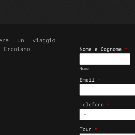
ere un viaggio
i Ercolano.
Nome e Cognome
*
Nome
Email
*
Telefono
*
Tour
*