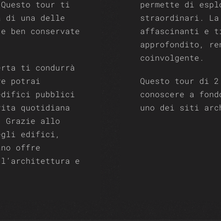
 Questo tour ti
permette di espl
a di una delle
straordinari. La
 e ben conservate
affascinanti e t
approfondito, re
coinvolgente.
erta ti condurrà
ve potrai
Questo tour di 2
edifici pubblici
conoscere a fond
vita quotidiana
uno dei siti arc
. Grazie allo
egli edifici,
ano offre
 l’architettura e