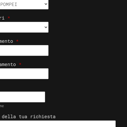
eri
*
amento
*
tamento
*
me
 della tua richiesta