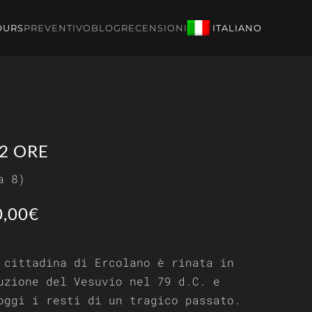
OURS
PREVENTIVO
BLOG
RECENSIONI
ITALIANO
2 ORE
a 8)
,00€
 cittadina di Ercolano è rinata in
uzione del Vesuvio nel 79 d.C. e
oggi i resti di un tragico passato.