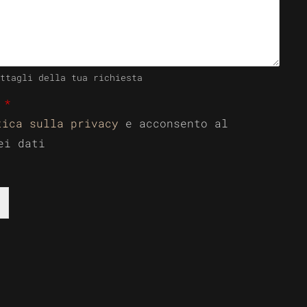
ttagli della tua richiesta
o
*
tica sulla privacy
e acconsento al
ei dati